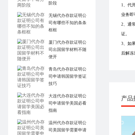
阶段
1、代
业务即
无锡代办存款证明公
司有哪些不知的条条
2、通
框框
证。
厦门代办存款证明公
3、如
司出国留学材料不随
后解冻
便开
青岛代办存款证明公
司申请韩国留学签证
技巧
大连代办存款证明公
产品
司申请留学美国必看
指南
温州代办存款证明公
司美国留学需要申请