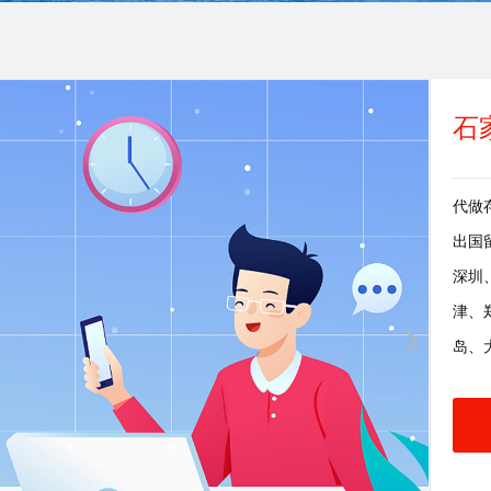
石
代做存
出国
深圳
津、
岛、