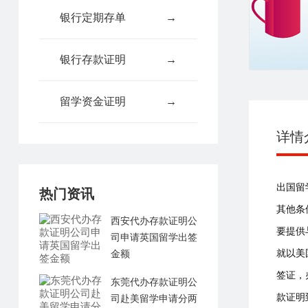
银行定期存单
→
银行存款证明
→
留学资金证明
→
详情
出国留
热门资讯
其他条
西安代办存款证明公
要提供
司申请英国留学出签
就以美
金额
签证，
东莞代办存款证明公
款证明
司赴美留学申请分两