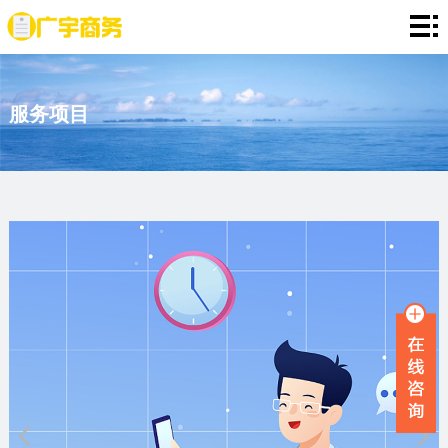
网
站
存
服务项目
首
款
资
页
证
金
资
明
证
信
定
明
证
期
服
明
存
务
新
单
项
闻
品
目
资
牌
联
讯
故
系