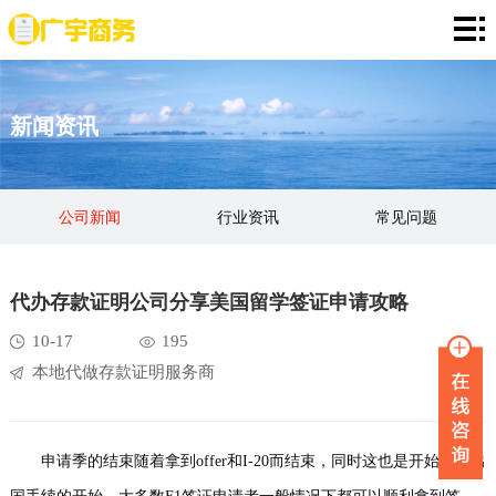
网
站
存
新闻资讯
首
款
资
页
证
金
资
公司新闻
行业资讯
常见问题
明
证
信
定
明
证
期
服
代办存款证明公司分享美国留学签证申请攻略
明
存
务
新
10-17
195
本地代做存款证明服务商
单
项
闻
品
目
资
牌
联
申请季的结束随着拿到offer和I-20而结束，同时这也是开始办理出
讯
故
系