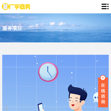
网
站
存
服务项目
首
款
资
页
证
金
资
明
证
信
定
明
证
期
服
明
存
务
新
单
项
闻
品
目
资
牌
联
讯
故
系