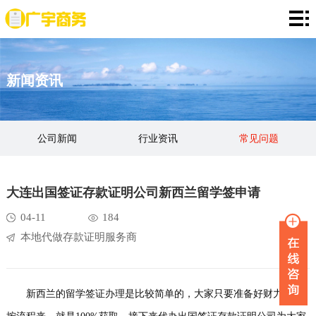
网
站
存
新闻资讯
首
款
资
页
证
金
资
公司新闻
行业资讯
常见问题
明
证
信
定
明
证
期
服
大连出国签证存款证明公司新西兰留学签申请
明
存
务
新
04-11
184
本地代做存款证明服务商
单
项
闻
品
目
资
牌
联
新西兰的留学签证办理是比较简单的，大家只要准备好财力哦啊
讯
故
系