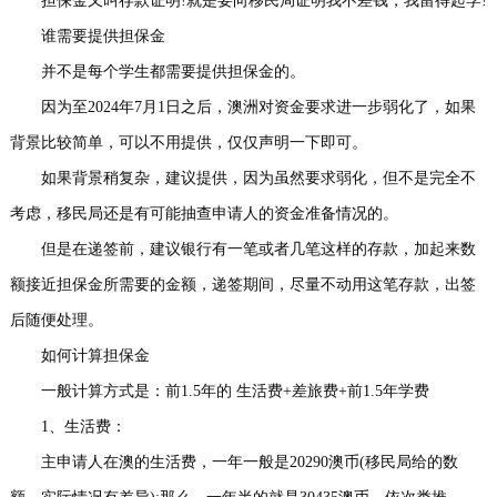
担保金又叫存款证明!就是要向移民局证明我不差钱，我留得起学!
事
我
谁需要提供担保金
并不是每个学生都需要提供担保金的。
们
因为至2024年7月1日之后，澳洲对资金要求进一步弱化了，如果
背景比较简单，可以不用提供，仅仅声明一下即可。
如果背景稍复杂，建议提供，因为虽然要求弱化，但不是完全不
考虑，移民局还是有可能抽查申请人的资金准备情况的。
但是在递签前，建议银行有一笔或者几笔这样的存款，加起来数
额接近担保金所需要的金额，递签期间，尽量不动用这笔存款，出签
后随便处理。
如何计算担保金
一般计算方式是：前1.5年的 生活费+差旅费+前1.5年学费
1、生活费：
主申请人在澳的生活费，一年一般是20290澳币(移民局给的数