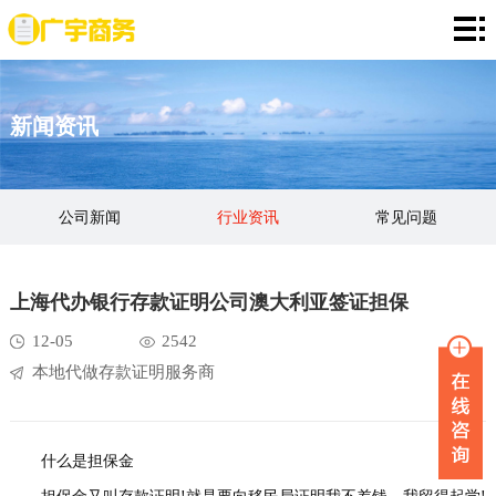
网
站
存
新闻资讯
首
款
资
页
证
金
资
公司新闻
行业资讯
常见问题
明
证
信
定
明
证
期
服
上海代办银行存款证明公司澳大利亚签证担保
明
存
务
新
12-05
2542
本地代做存款证明服务商
单
项
闻
品
目
资
牌
联
什么是担保金
讯
故
系