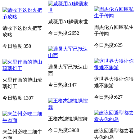
戚薇用AI解锁末世
周杰伦方回应私生
请收下这份火把节
今日热度:2652
子传闻
攻略
今日热度:625
今日热度:358
避暑大军已抵达山
西
这世界大得让你很
火里作画的博山琉
今日热度:147
难不旅游
璃灯工
今日热度:627
今日热度:1307
王橹杰滤镜操控舞
今日热度:3988
建议回避型都去看
来兰州必吃二细牛
去你的岛
肉面