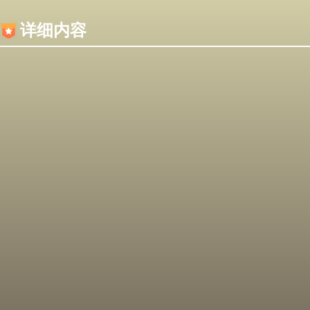
内容加载失败，可能是你的浏览器屏蔽了JS脚本！
详细内容