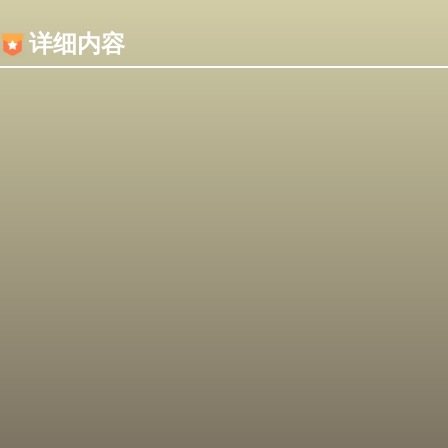
内容加载失败，可能是你的浏览器屏蔽了JS脚本！
详细内容