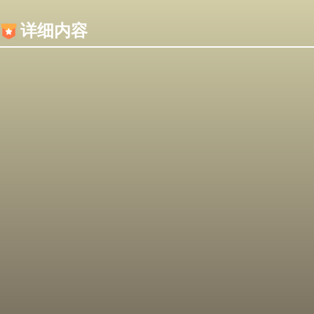
内容加载失败，可能是你的浏览器屏蔽了JS脚本！
详细内容