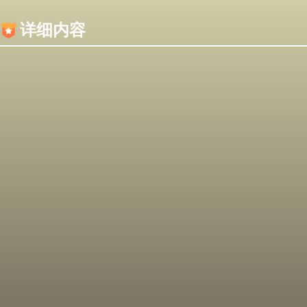
内容加载失败，可能是你的浏览器屏蔽了JS脚本！
详细内容