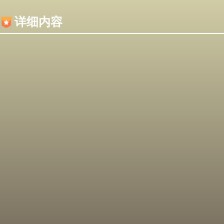
内容加载失败，可能是你的浏览器屏蔽了JS脚本！
详细内容