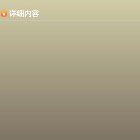
内容加载失败，可能是你的浏览器屏蔽了JS脚本！
详细内容