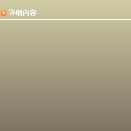
内容加载失败，可能是你的浏览器屏蔽了JS脚本！
详细内容