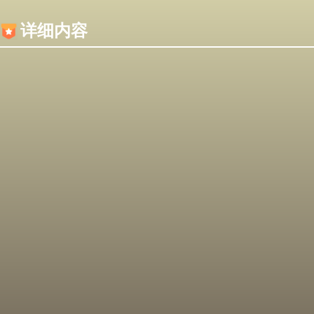
内容加载失败，可能是你的浏览器屏蔽了JS脚本！
详细内容