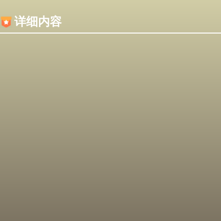
内容加载失败，可能是你的浏览器屏蔽了JS脚本！
详细内容