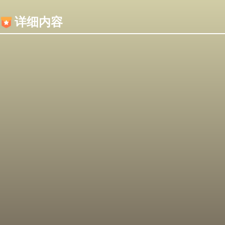
内容加载失败，可能是你的浏览器屏蔽了JS脚本！
详细内容