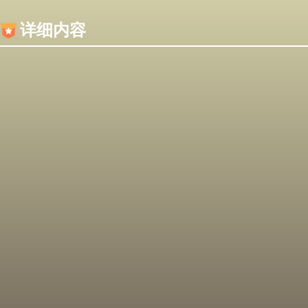
内容加载失败，可能是你的浏览器屏蔽了JS脚本！
详细内容