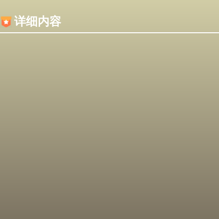
内容加载失败，可能是你的浏览器屏蔽了JS脚本！
详细内容