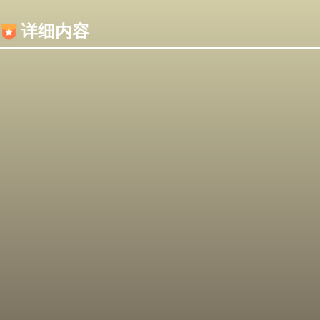
内容加载失败，可能是你的浏览器屏蔽了JS脚本！
详细内容