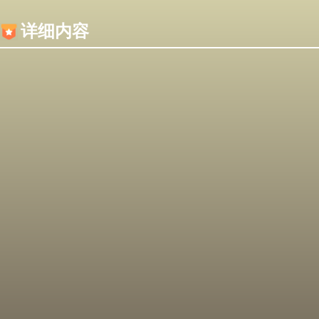
内容加载失败，可能是你的浏览器屏蔽了JS脚本！
详细内容