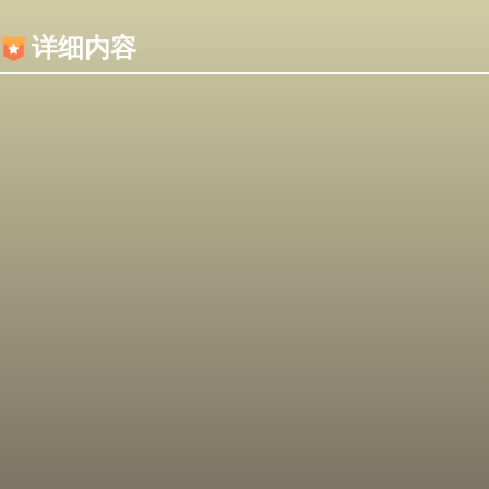
内容加载失败，可能是你的浏览器屏蔽了JS脚本！
详细内容