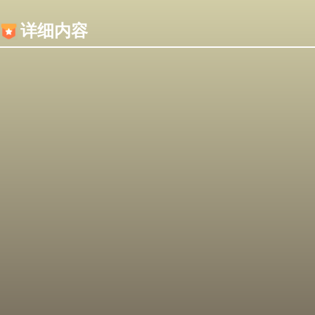
内容加载失败，可能是你的浏览器屏蔽了JS脚本！
详细内容