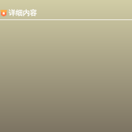
内容加载失败，可能是你的浏览器屏蔽了JS脚本！
详细内容