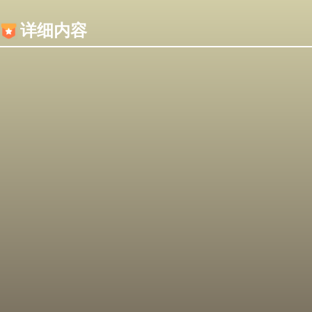
内容加载失败，可能是你的浏览器屏蔽了JS脚本！
详细内容