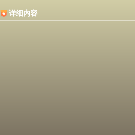
内容加载失败，可能是你的浏览器屏蔽了JS脚本！
详细内容