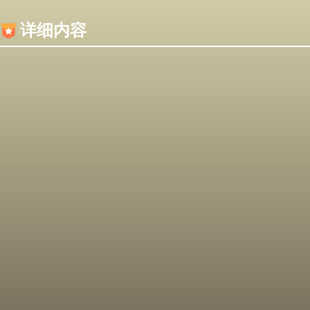
内容加载失败，可能是你的浏览器屏蔽了JS脚本！
详细内容