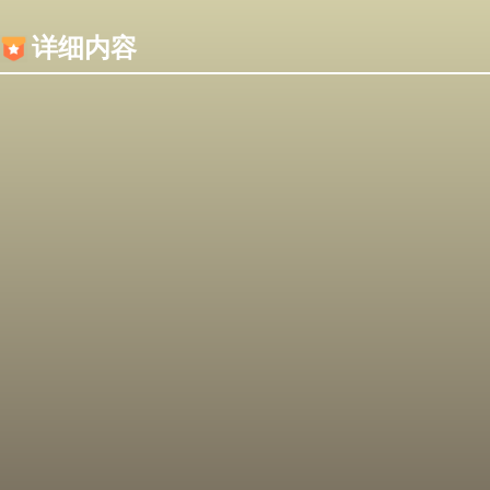
内容加载失败，可能是你的浏览器屏蔽了JS脚本！
详细内容