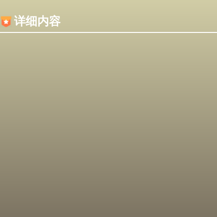
内容加载失败，可能是你的浏览器屏蔽了JS脚本！
详细内容