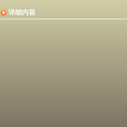
内容加载失败，可能是你的浏览器屏蔽了JS脚本！
详细内容