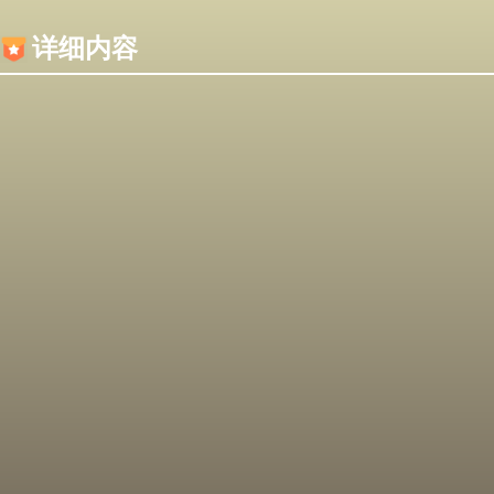
内容加载失败，可能是你的浏览器屏蔽了JS脚本！
详细内容