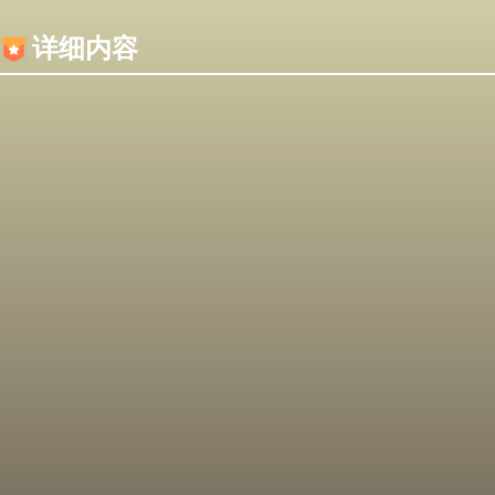
内容加载失败，可能是你的浏览器屏蔽了JS脚本！
详细内容