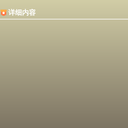
内容加载失败，可能是你的浏览器屏蔽了JS脚本！
详细内容