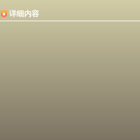
内容加载失败，可能是你的浏览器屏蔽了JS脚本！
详细内容