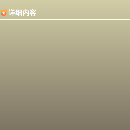
内容加载失败，可能是你的浏览器屏蔽了JS脚本！
详细内容