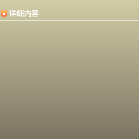
内容加载失败，可能是你的浏览器屏蔽了JS脚本！
详细内容