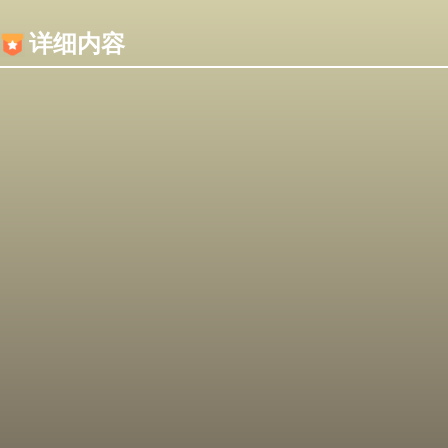
内容加载失败，可能是你的浏览器屏蔽了JS脚本！
详细内容